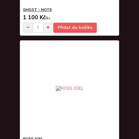
GHOST - NOTE
1 100 Kč
/
ks
Přidat do košíku
ROSS JOEL