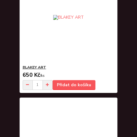
BLAKEY ART
650 Kč
/
ks
Přidat do košíku