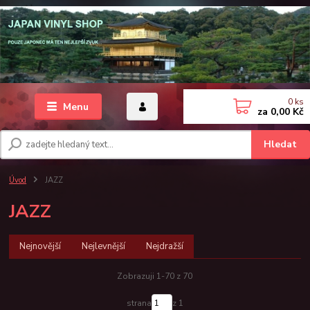
0
ks
Menu
za
0,00 Kč
Hledat
Úvod
JAZZ
JAZZ
Nejnovější
Nejlevnější
Nejdražší
Zobrazuji 1-70 z 70
strana
z 1