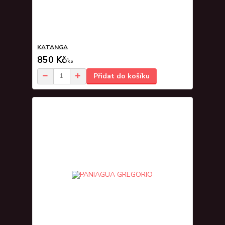
KATANGA
850 Kč
/
ks
Přidat do košíku