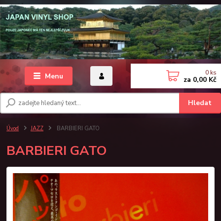
0
ks
Menu
za
0,00 Kč
Hledat
Úvod
JAZZ
BARBIERI GATO
BARBIERI GATO