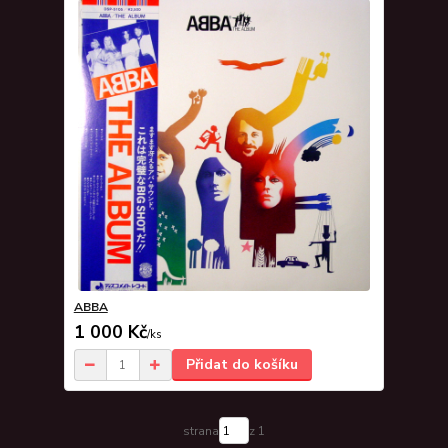
ABBA
1 000 Kč
/
ks
Přidat do košíku
strana
z 1