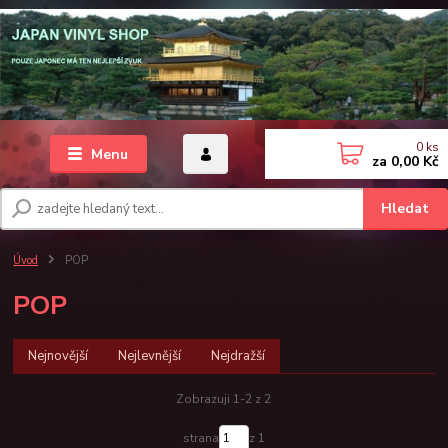
0
ks
Menu
za
0,00 Kč
Hledat
Úvod
POP
POP
Nejnovější
Nejlevnější
Nejdražší
Zobrazuji 1-2 z 2
strana
z 1