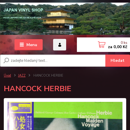
0
ks
Menu
za
0,00 Kč
Hledat
Úvod
JAZZ
HANCOCK HERBIE
HANCOCK HERBIE