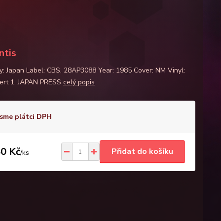
ntis
y: Japan Label: CBS, 28AP3088 Year: 1985 Cover: NM Vinyl:
ert 1. JAPAN PRESS
celý popis
sme plátci DPH
0 Kč
Přidat do košíku
/
ks