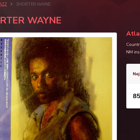
JAZZ
SHORTER WAYNE
RTER WAYNE
Atla
Countr
NM ins
Nej
85