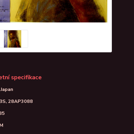
tní specifikace
 Japan
CBS, 28AP3088
85
NM