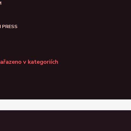
M
N PRESS
zařazeno v kategoriích