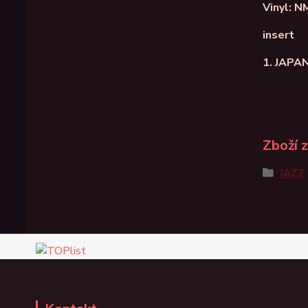
Vinyl: N
insert
1. JAPA
Zboží 
JAZZ