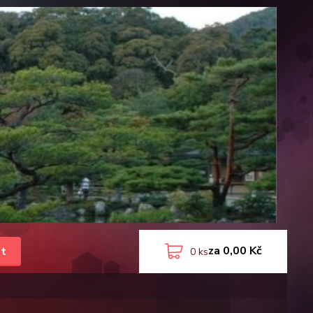
za
0,00 Kč
t
0
ks