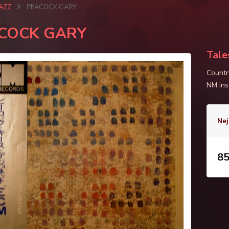
JAZZ
PEACOCK GARY
COCK GARY
Tale
Countr
NM ins
Nej
85