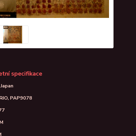
tní specifikace
 Japan
TRIO, PAP9078
77
NM
M