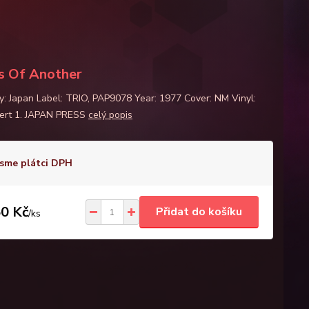
s Of Another
y: Japan Label: TRIO, PAP9078 Year: 1977 Cover: NM Vinyl:
ert 1. JAPAN PRESS
celý popis
sme plátci DPH
0 Kč
Přidat do košíku
/
ks