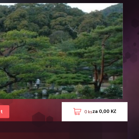
za
0,00 Kč
t
0
ks