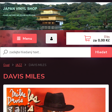
0
ks
Menu
za
0,00 Kč
Hledat
Úvod
JAZZ
DAVIS MILES
DAVIS MILES