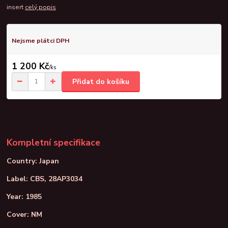
insert
celý popis
Nejsme plátci DPH
1 200 Kč
/
ks
Přidat do košíku
Kompletní specifikace
Country: Japan
Label: CBS, 28AP3034
Year: 1985
Cover: NM