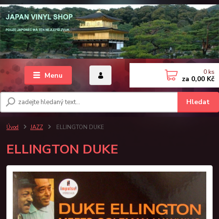
0
ks
Menu
za
0,00 Kč
Hledat
Úvod
JAZZ
ELLINGTON DUKE
ELLINGTON DUKE