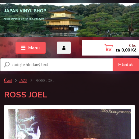
0
ks
Menu
za
0,00 Kč
Hledat
Úvod
JAZZ
ROSS JOEL
ROSS JOEL