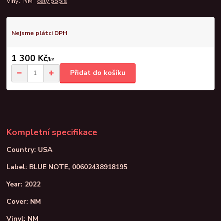
Vinyl: NM
celý popis
Nejsme plátci DPH
1 300 Kč
/
ks
Přidat do košíku
Kompletní specifikace
Country: USA
Label: BLUE NOTE, 00602438918195
Year: 2022
Cover: NM
Vinyl: NM