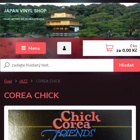
0
ks
Menu
za
0,00 Kč
Hledat
Úvod
JAZZ
COREA CHICK
COREA CHICK