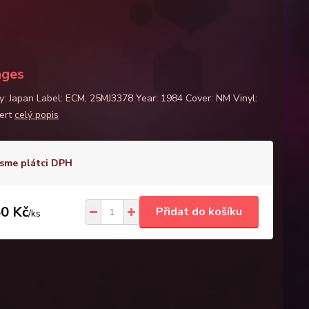
nges
y: Japan Label: ECM, 25MJ3378 Year: 1984 Cover: NM Vinyl:
ert
celý popis
sme plátci DPH
0 Kč
Přidat do košíku
/
ks