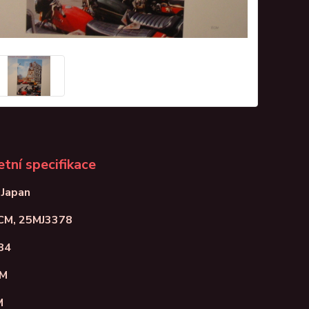
tní specifikace
 Japan
ECM, 25MJ3378
84
NM
M