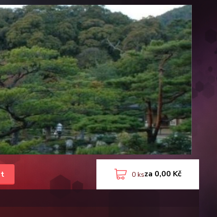
za
0,00 Kč
t
0
ks