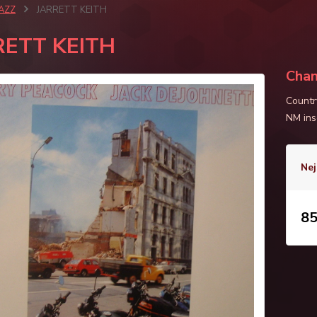
JAZZ
JARRETT KEITH
RETT KEITH
Cha
Countr
NM ins
Nej
85