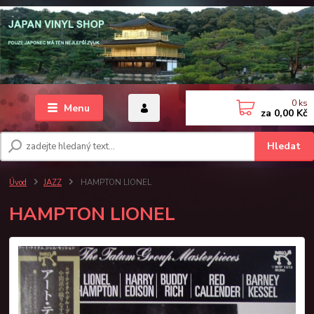
0
ks
Menu
za
0,00 Kč
Hledat
Úvod
JAZZ
HAMPTON LIONEL
HAMPTON LIONEL