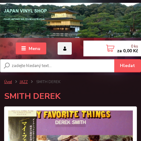
0
ks
Menu
za
0,00 Kč
Hledat
Úvod
JAZZ
SMITH DEREK
SMITH DEREK