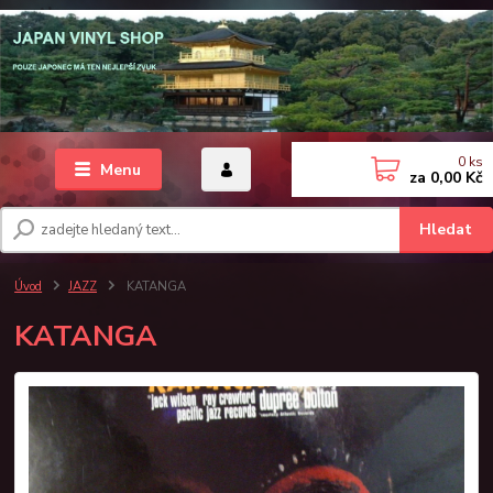
0
ks
Menu
za
0,00 Kč
Hledat
Úvod
JAZZ
KATANGA
KATANGA