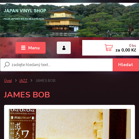
0
ks
Menu
za
0,00 Kč
Hledat
Úvod
JAZZ
JAMES BOB
JAMES BOB