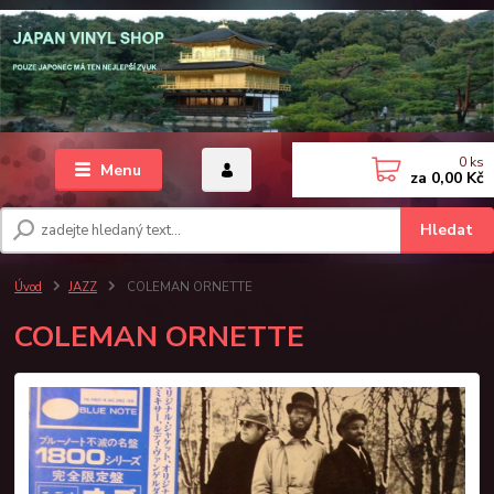
0
ks
Menu
za
0,00 Kč
Hledat
Úvod
JAZZ
COLEMAN ORNETTE
COLEMAN ORNETTE