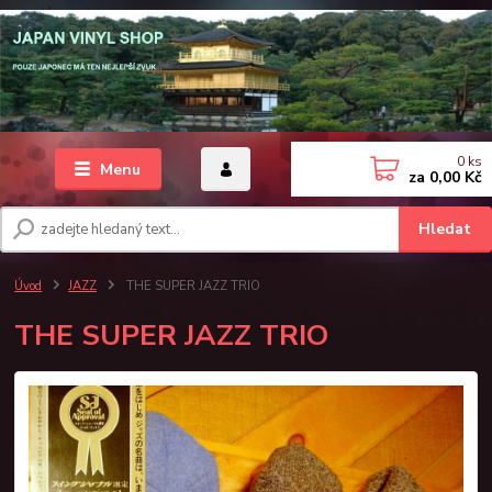
0
ks
Menu
za
0,00 Kč
Hledat
Úvod
JAZZ
THE SUPER JAZZ TRIO
THE SUPER JAZZ TRIO