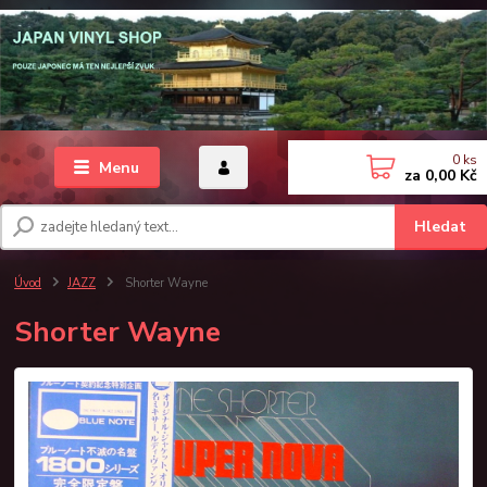
0
ks
Menu
za
0,00 Kč
Hledat
Úvod
JAZZ
Shorter Wayne
Shorter Wayne