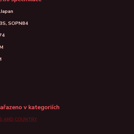
 Japan
CBS, SOPN84
74
NM
M
zařazeno v kategoriích
S AND COUNTRY