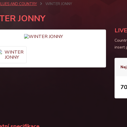
BLUES AND COUNTRY
WINTER JONNY
TER JONNY
LIV
Countr
insert
Nej
70
tní specifikace