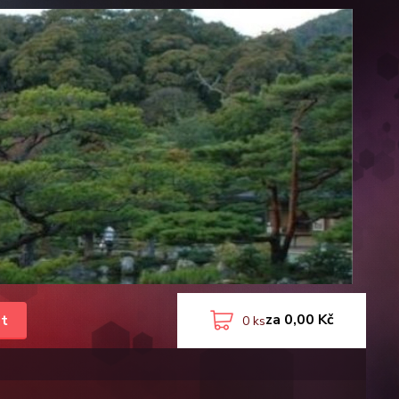
za
0,00 Kč
t
0
ks