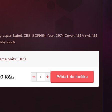
E
y: Japan Label: CBS, SOPN84 Year: 1974 Cover: NM Vinyl: NM
celý popis
sme plátci DPH
0 Kč
Přidat do košíku
/
ks