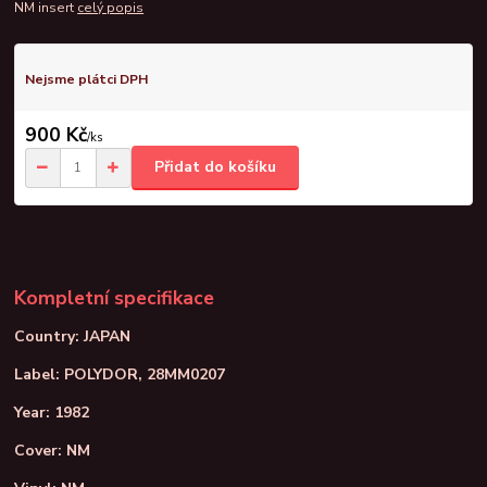
NM insert
celý popis
Nejsme plátci DPH
900 Kč
/
ks
Přidat do košíku
Kompletní specifikace
Country: JAPAN
Label: POLYDOR, 28MM0207
Year: 1982
Cover: NM