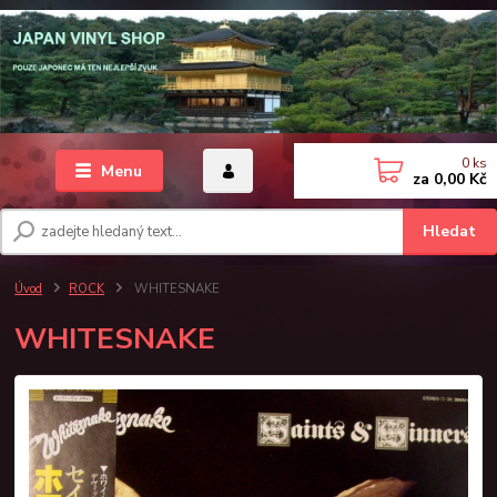
0
ks
Menu
za
0,00 Kč
Hledat
Úvod
ROCK
WHITESNAKE
WHITESNAKE