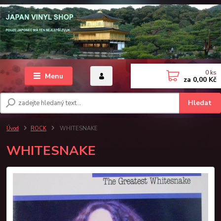
0
ks
Menu
za
0,00 Kč
Hledat
Úvod
ROCK
WHITESNAKE
WHITESNAKE