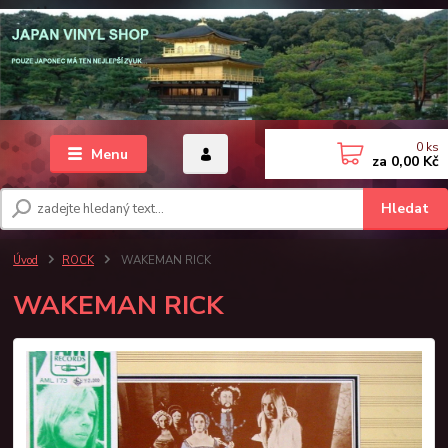
0
ks
Menu
za
0,00 Kč
Hledat
Úvod
ROCK
WAKEMAN RICK
WAKEMAN RICK