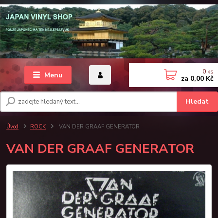
0
ks
Menu
za
0,00 Kč
Hledat
Úvod
ROCK
VAN DER GRAAF GENERATOR
VAN DER GRAAF GENERATOR