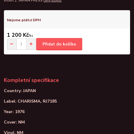
Insert 1. JAPAN PRESS
celý popis
Nejsme plátci DPH
1 200 Kč
/
ks
Přidat do košíku
Kompletní specifikace
Country: JAPAN
Label: CHARISMA, RJ7185
Year: 1976
Cover: NM
Vinyl: NM