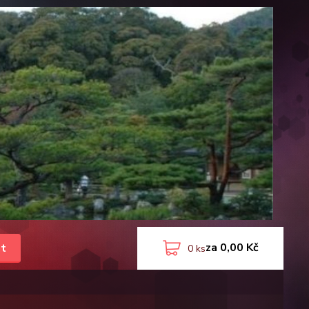
za
0,00 Kč
t
0
ks