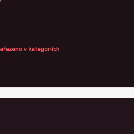
M
zařazeno v kategoriích
K