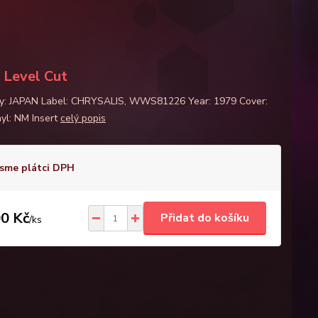
 Level Cut
y: JAPAN Label: CHRYSALIS, WWS81226 Year: 1979 Cover:
yl: NM Insert
celý popis
sme plátci DPH
0 Kč
Přidat do košíku
/
ks