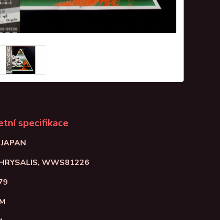
tní specifikace
: JAPAN
 CHRYSALIS, WWS81226
79
NM