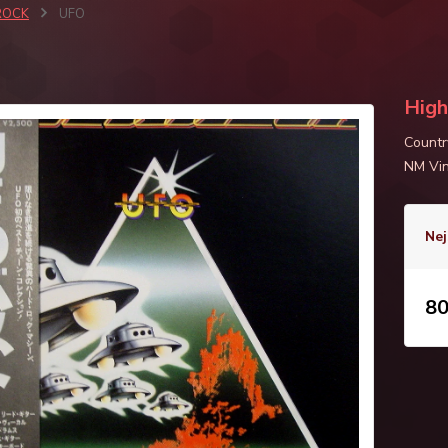
ROCK
UFO
High
Countr
NM Vin
Nej
80