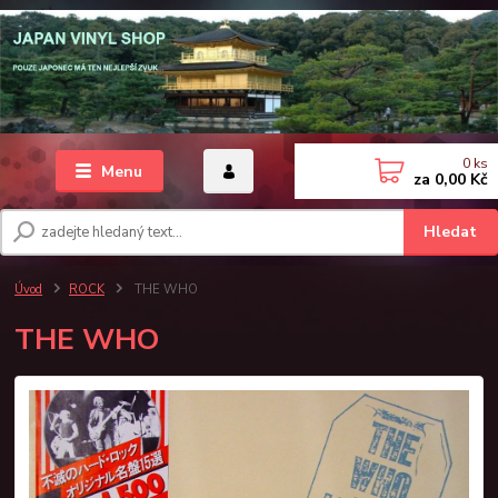
0
ks
Menu
za
0,00 Kč
Hledat
Úvod
ROCK
THE WHO
THE WHO