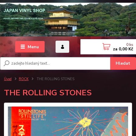
0
ks
Menu
za
0,00 Kč
Hledat
Úvod
ROCK
THE ROLLING STONES
THE ROLLING STONES