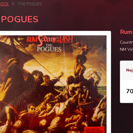
ROCK
THE POGUES
 POGUES
Rum 
Countr
NM Vi
Nej
70