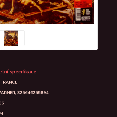
tní specifikace
: FRANCE
WARNER, 825646255894
85
NM