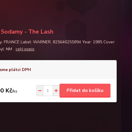
Sodamy - The Lash
y: FRANCE Label: WARNER, 825646255894 Year: 1985 Cover:
nyl: NM
celý popis
sme plátci DPH
0 Kč
Přidat do košíku
/
ks