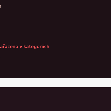
M
zařazeno v kategoriích
K