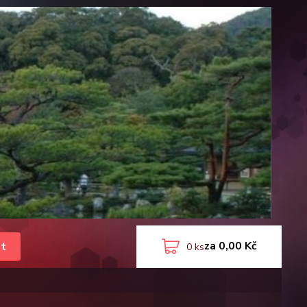
za
0,00 Kč
t
0
ks