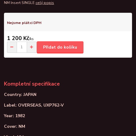
NM Insert SINGLE
celý popis
Nejsme plátci DPH
1 200 Kč
/
ks
Přidat do košíku
Kompletní specifikace
Country: JAPAN
Label: OVERSEAS, UXP762-V
Year: 1982
Cover: NM