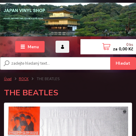
0
ks
Menu
za
0,00 Kč
Hledat
Úvod
ROCK
THE BEATLES
THE BEATLES