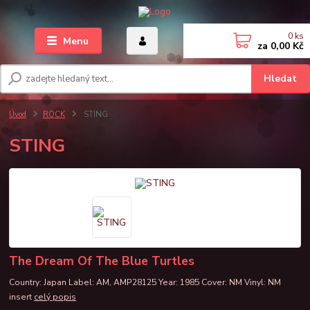
0
ks
Menu
za
0,00 Kč
Hledat
Úvod
ROCK
STING
STING
The Dream Of The Blue Turtles
Country: Japan Label: AM, AMP28125 Year: 1985 Cover: NM Vinyl: NM
insert
celý popis