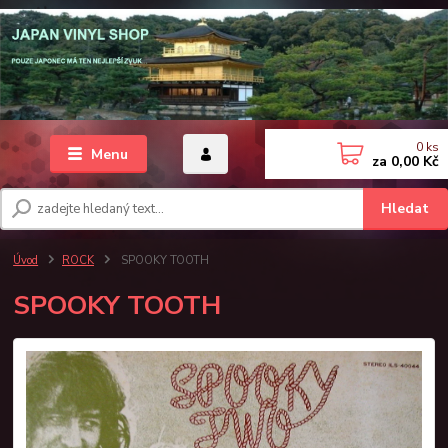
0
ks
Menu
za
0,00 Kč
Hledat
Úvod
ROCK
SPOOKY TOOTH
SPOOKY TOOTH