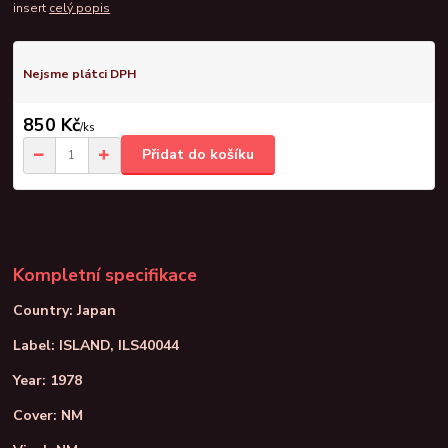
insert
celý popis
Nejsme plátci DPH
850 Kč
/
ks
Přidat do košíku
Kompletní specifikace
Country: Japan
Label: ISLAND, ILS40044
Year: 1978
Cover: NM