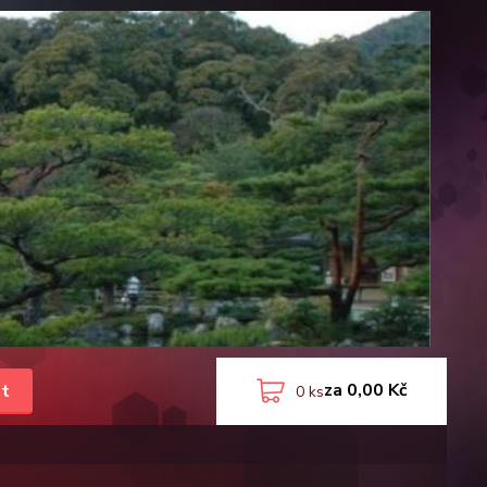
za
0,00 Kč
t
0
ks