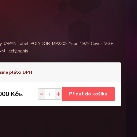
y: JAPAN Label: POLYDOR, MP2302 Year: 1972 Cover: VG+
: NM
celý popis
sme plátci DPH
000 Kč
Přidat do košíku
/
ks