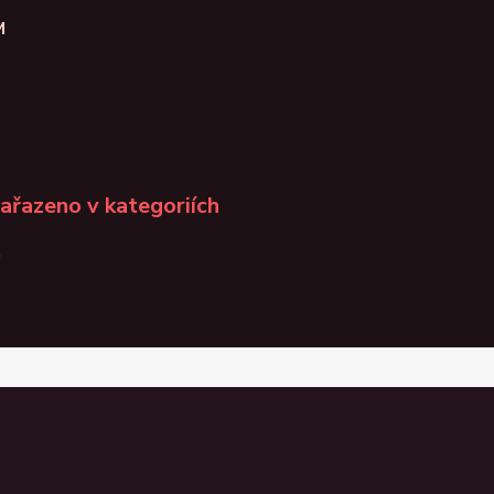
M
zařazeno v kategoriích
K