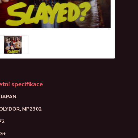
tní specifikace
: JAPAN
POLYDOR, MP2302
72
VG+