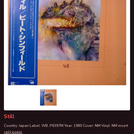
Still
Country: Japan Label: WB, P6397M Year: 1980 Cover: NM Vinyl: NM insert
celý popis