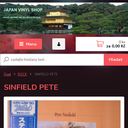
0
ks
Menu
za
0,00 Kč
Hledat
Úvod
ROCK
SINFIELD PETE
SINFIELD PETE