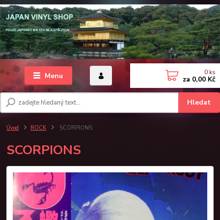
0
ks
Menu
za
0,00 Kč
Hledat
Úvod
ROCK
SCORPIONS
SCORPIONS