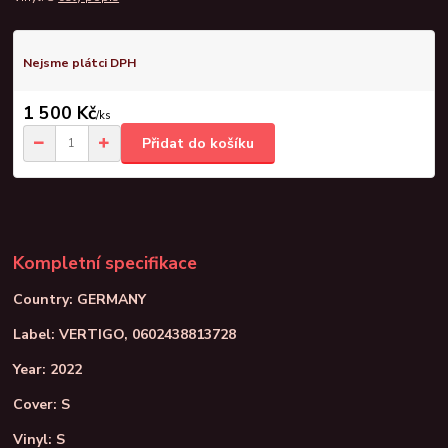
Nejsme plátci DPH
1 500 Kč
/
ks
Přidat do košíku
Kompletní specifikace
Country: GERMANY
Label: VERTIGO, 0602438813728
Year: 2022
Cover: S
Vinyl: S