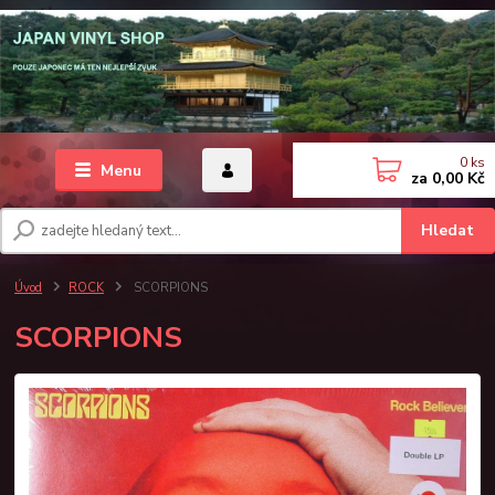
0
ks
Menu
za
0,00 Kč
Hledat
Úvod
ROCK
SCORPIONS
SCORPIONS