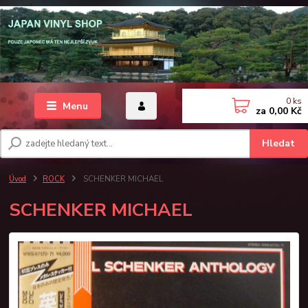
0
ks
Menu
za
0,00 Kč
Hledat
Úvod
ROCK
SCHENKER MICHAEL
SCHENKER MICHAEL