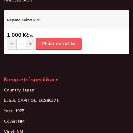
insert
celý popis
Nejsme plátci DPH
1 000 Kč
/
ks
Přidat do košíku
Kompletní specifikace
Country: Japan
Label: CAPITOL, ECS80371
Year: 1975
Cover: NM
Vinyl: NM