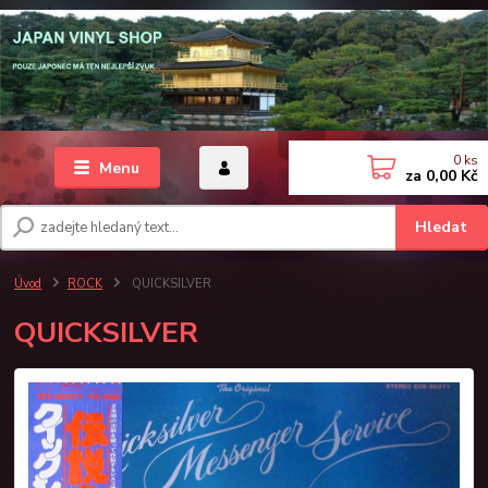
0
ks
Menu
za
0,00 Kč
Hledat
Úvod
ROCK
QUICKSILVER
QUICKSILVER