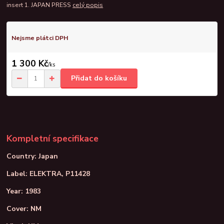
insert 1. JAPAN PRESS
celý popis
Nejsme plátci DPH
1 300 Kč
/
ks
Přidat do košíku
Kompletní specifikace
Country: Japan
Label: ELEKTRA, P11428
Year: 1983
Cover: NM