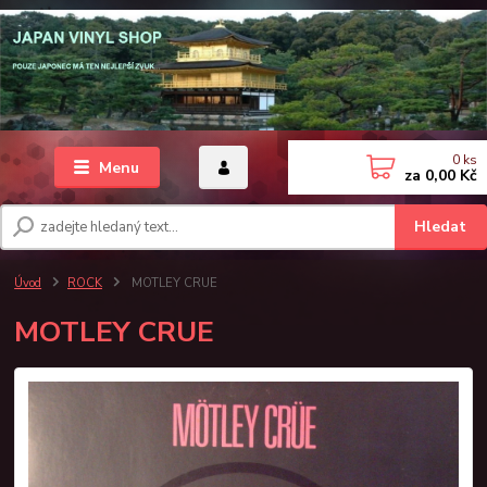
0
ks
Menu
za
0,00 Kč
Hledat
Úvod
ROCK
MOTLEY CRUE
MOTLEY CRUE