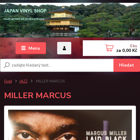
0
ks
Menu
za
0,00 Kč
Hledat
Úvod
JAZZ
MILLER MARCUS
MILLER MARCUS