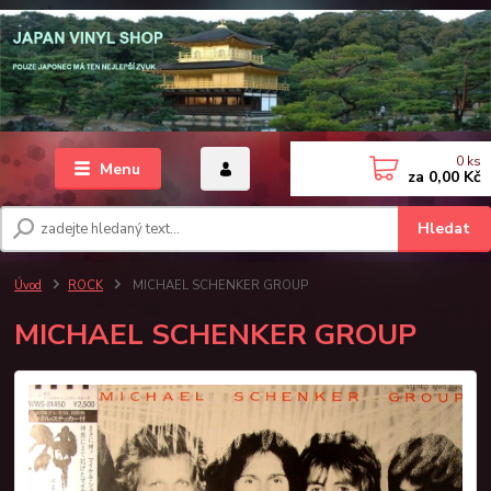
0
ks
Menu
za
0,00 Kč
Hledat
Úvod
ROCK
MICHAEL SCHENKER GROUP
MICHAEL SCHENKER GROUP