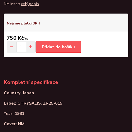
NM insert
celý popis
Nejsme plátci DPH
750 Kč
/
ks
Přidat do košíku
Kompletní specifikace
Country: Japan
Label: CHRYSALIS, ZR25-615
Year: 1981
Cover: NM