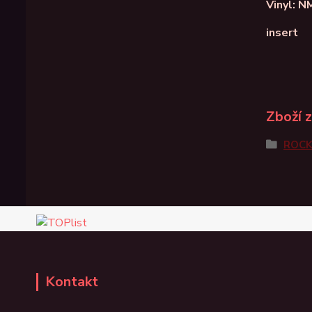
Vinyl: N
insert
Zboží 
ROC
Kontakt