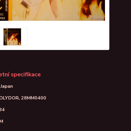
tní specifikace
 Japan
POLYDOR, 28MM0400
84
NM