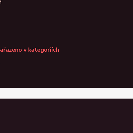
M
zařazeno v kategoriích
K