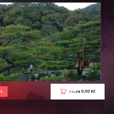
za
0,00 Kč
t
0
ks