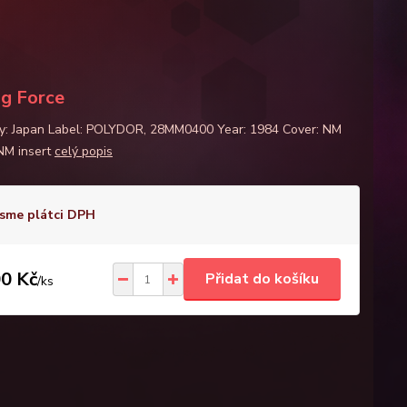
ng Force
y: Japan Label: POLYDOR, 28MM0400 Year: 1984 Cover: NM
 NM insert
celý popis
sme plátci DPH
0 Kč
Přidat do košíku
/
ks