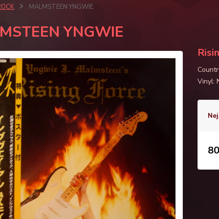
ROCK
MALMSTEEN YNGWIE
MSTEEN YNGWIE
Risi
Countr
Vinyl:
Nej
80