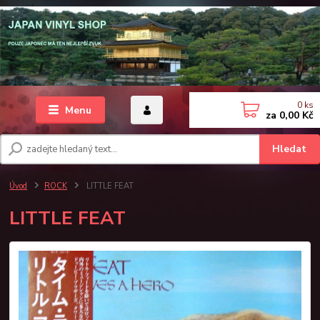
0
ks
Menu
za
0,00 Kč
Hledat
Úvod
ROCK
LITTLE FEAT
LITTLE FEAT