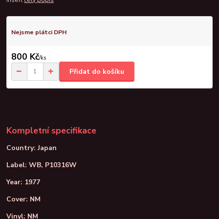
insert
celý popis
Nejsme plátci DPH
800 Kč
/
ks
Přidat do košíku
Kompletní specifikace
Country: Japan
Label: WB, P10316W
Year: 1977
Cover: NM
Vinyl: NM