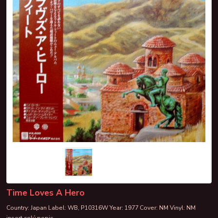
Time Loves A Hero
Country: Japan Label: WB, P10316W Year: 1977 Cover: NM Vinyl: NM