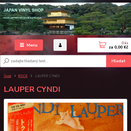
0
ks
Menu
za
0,00 Kč
Hledat
Úvod
ROCK
LAUPER CYNDI
LAUPER CYNDI