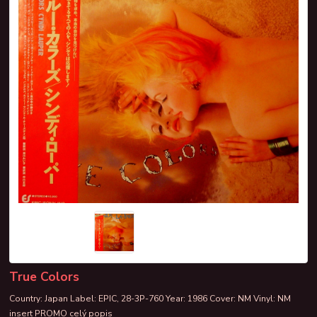
True Colors
Country: Japan Label: EPIC, 28-3P-760 Year: 1986 Cover: NM Vinyl: NM
insert PROMO
celý popis