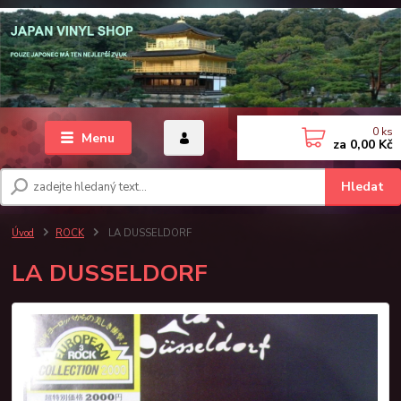
0
ks
Menu
za
0,00 Kč
Hledat
Úvod
ROCK
LA DUSSELDORF
LA DUSSELDORF