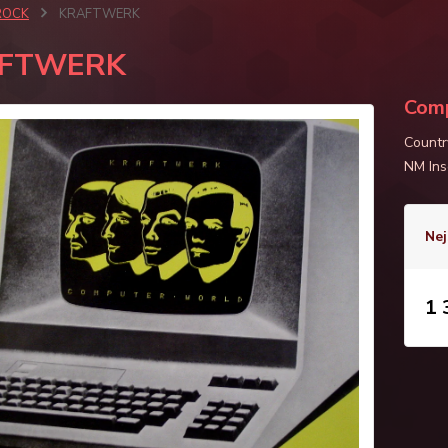
ROCK
KRAFTWERK
FTWERK
Com
Countr
NM Ins
Nej
1 