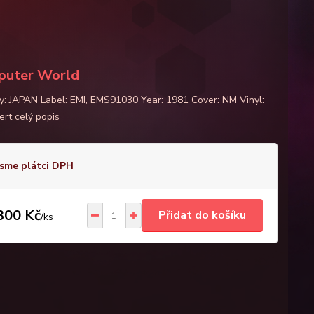
puter World
y: JAPAN Label: EMI, EMS91030 Year: 1981 Cover: NM Vinyl:
ert
celý popis
sme plátci DPH
300 Kč
Přidat do košíku
/
ks