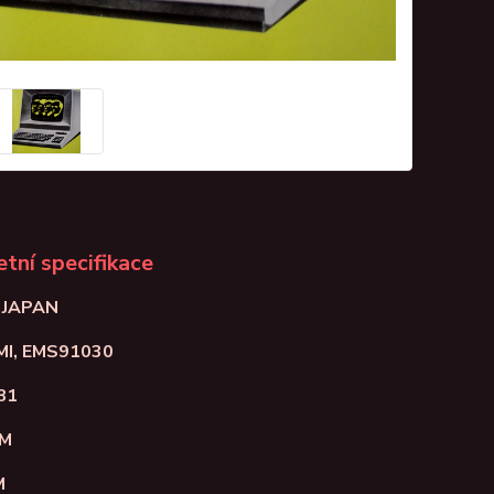
tní specifikace
: JAPAN
EMI, EMS91030
81
NM
M