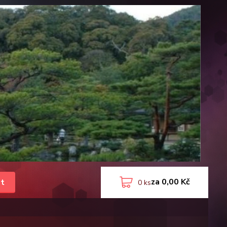
za
0,00 Kč
t
0
ks