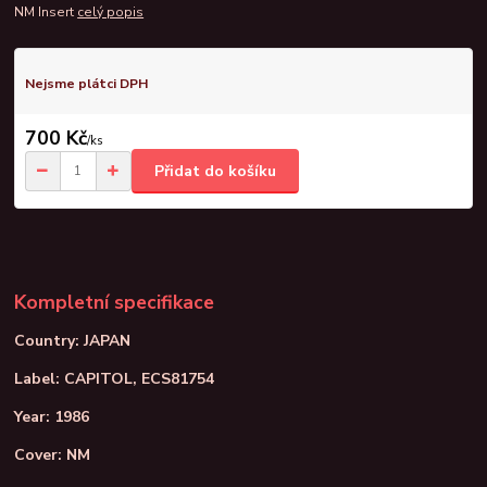
NM Insert
celý popis
Nejsme plátci DPH
700 Kč
/
ks
Přidat do košíku
Kompletní specifikace
Country: JAPAN
Label: CAPITOL, ECS81754
Year: 1986
Cover: NM