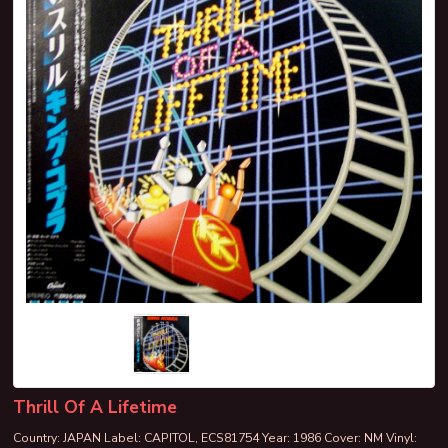
Thrill Of A Lifetime
Country: JAPAN Label: CAPITOL, ECS81754 Year: 1986 Cover: NM Vinyl: