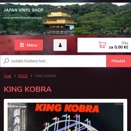
0
ks
Menu
za
0,00 Kč
Hledat
Úvod
ROCK
KING KOBRA
KING KOBRA