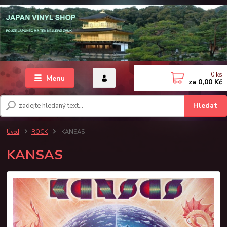
0
ks
Menu
za
0,00 Kč
Hledat
Úvod
ROCK
KANSAS
KANSAS