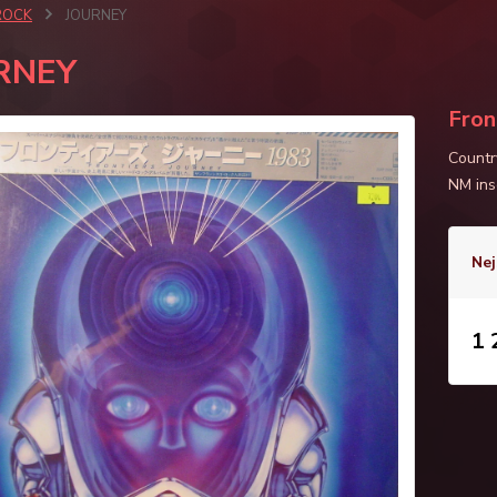
ROCK
JOURNEY
RNEY
Fron
Countr
NM ins
Nej
1 