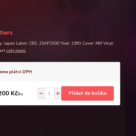
tiers
y: Japan Label: CBS, 25AP2500 Year: 1983 Cover: NM Vinyl:
ert
celý popis
sme plátci DPH
200 Kč
Přidat do košíku
/
ks