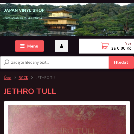
0
ks
Menu
za
0,00 Kč
Hledat
Úvod
ROCK
JETHRO TULL
JETHRO TULL