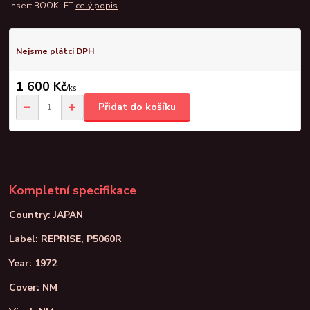
Insert BOOKLET
celý popis
Nejsme plátci DPH
1 600 Kč
/
ks
Přidat do košíku
Kompletní specifikace
Country: JAPAN
Label: REPRISE, P5060R
Year: 1972
Cover: NM