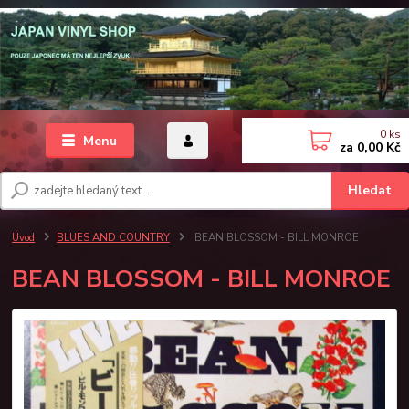
0
ks
Menu
za
0,00 Kč
Hledat
Úvod
BLUES AND COUNTRY
BEAN BLOSSOM - BILL MONROE
BEAN BLOSSOM - BILL MONROE