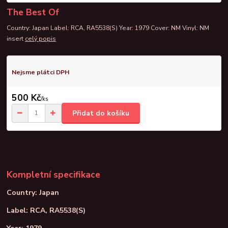
The Best Of
Country: Japan Label: RCA, RA5538(S) Year: 1979 Cover: NM Vinyl: NM
insert
celý popis
Nejsme plátci DPH
500 Kč
/
ks
Přidat do košíku
Kompletní specifikace
Country: Japan
Label: RCA, RA5538(S)