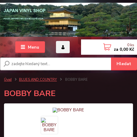
0
ks
Menu
za
0,00 Kč
Hledat
Úvod
BLUES AND COUNTRY
BOBBY BARE
BOBBY BARE